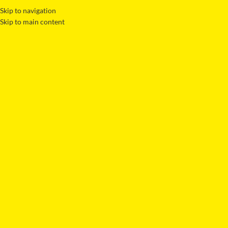
Skip to navigation
Skip to main content
KATEGORI SEÇIN
KATEGORILER
ANA SAYFA
HAKKIMIZDA
KARC
Nothing Found
Apologies, but no results were found. Perhaps searching will help find a r