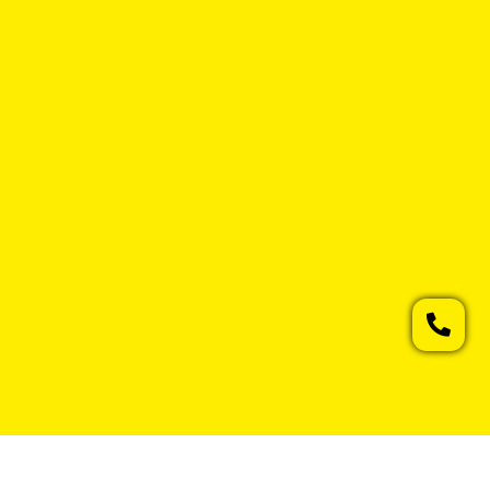
Geri Ödeme ve İade Politikası
Mesafeli satış sözleşmesi
Gizlilik Politikası
Teslimat ve iade şartları
Kişisel Verileri Koruma Kanunu
Çerez politikası
Çerez Aydınlatma Metni